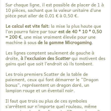
Sur chaque ligne, il est possible de placer de 1 à
10 pièces, sachant que la valeur unitaire d’une
pièce peut aller de 0,01 € à 0,50 €.
Le calcul est vite fait:
la mise la plus haute que
l’on pourra faire par tour
est de 40 * 10 * 0,50
= 200 €
, une mise vraiment élevée pour une
machine à sous
de la gamme Microgaming
.
Les lignes comptent seulement de gauche à
droite,
à l’exclusion des Scatter
qui motivent des
gains quel que soit l’endroit où ils tombent.
Les trois premiers Scatter de la table de
paiement, ceux qui font démarrer le “Dragon
bonus”, représentent un dragon doré, un
lampion rouge et un éventail noir.
Il faut que trois ou plus de ces symboles
s’arrêtent sur n’importe quel rouleau, même