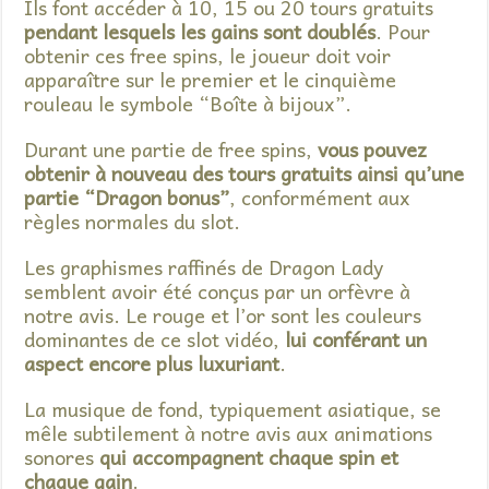
Ils font accéder à 10, 15 ou 20 tours gratuits
pendant lesquels les gains sont doublés
. Pour
obtenir ces free spins, le joueur doit voir
apparaître sur le premier et le cinquième
rouleau le symbole “Boîte à bijoux”.
Durant une partie de free spins,
vous pouvez
obtenir à nouveau des tours gratuits ainsi qu’une
partie “Dragon bonus”
, conformément aux
règles normales du slot.
Les graphismes raffinés de Dragon Lady
semblent avoir été conçus par un orfèvre à
notre avis. Le rouge et l’or sont les couleurs
dominantes de ce slot vidéo,
lui conférant un
aspect encore plus luxuriant
.
La musique de fond, typiquement asiatique, se
mêle subtilement à notre avis aux animations
sonores
qui accompagnent chaque spin et
chaque gain
.