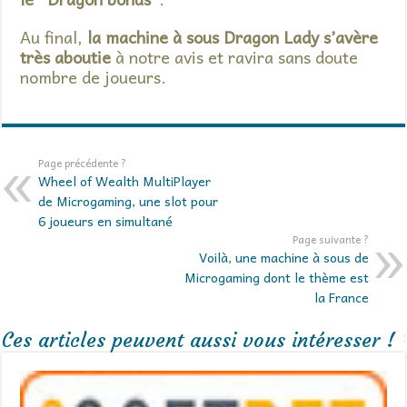
Au final,
la machine à sous Dragon Lady s’avère
très aboutie
à notre avis et ravira sans doute
nombre de joueurs.
Page précédente ?
Wheel of Wealth MultiPlayer
de Microgaming, une slot pour
6 joueurs en simultané
Page suivante ?
Voilà, une machine à sous de
Microgaming dont le thème est
la France
Ces articles peuvent aussi vous intéresser !