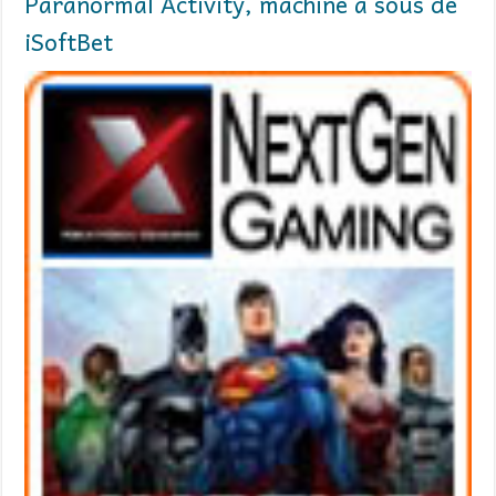
Paranormal Activity, machine à sous de
iSoftBet