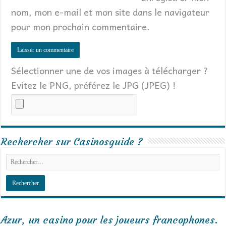
nom, mon e-mail et mon site dans le navigateur
pour mon prochain commentaire.
Sélectionner une de vos images à télécharger ?
Evitez le PNG, préférez le JPG (JPEG) !
Rechercher sur Casinosguide ?
Azur, un casino pour les joueurs francophones.