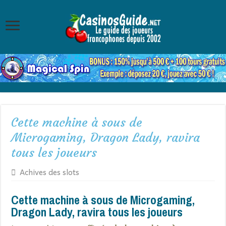
Cette machine à sous de
Microgaming, Dragon Lady, ravira
tous les joueurs
Achives des slots
Cette machine à sous de Microgaming,
Dragon Lady, ravira tous les joueurs