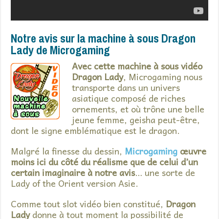
Notre avis sur la machine à sous Dragon
Lady de Microgaming
Avec cette machine à sous vidéo
Dragon Lady
, Microgaming nous
transporte dans un univers
asiatique composé de riches
ornements, et où trône une belle
jeune femme, geisha peut-être,
dont le signe emblématique est le dragon.
Malgré la finesse du dessin,
Microgaming
œuvre
moins ici du côté du réalisme que de celui d’un
certain imaginaire à notre avis
… une sorte de
Lady of the Orient version Asie.
Comme tout slot vidéo bien constitué,
Dragon
Lady
donne à tout moment la possibilité de