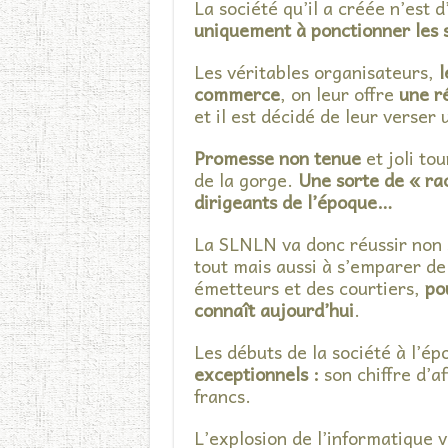
La société qu’il a créée n’est d
uniquement à ponctionner les
Les véritables organisateurs,
l
commerce
, on leur offre
une r
et il est décidé de leur verse
Promesse non tenue
et joli to
de la gorge.
Une sorte de « ra
dirigeants de l’époque…
La SLNLN va donc réussir non s
tout mais aussi à s’emparer de
émetteurs et des courtiers,
po
connaît aujourd’hui
.
Les débuts de la société à l’é
exceptionnels :
son chiffre d’a
francs.
L’explosion de l’informatique v