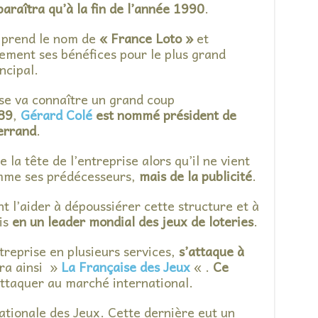
paraîtra qu’à la fin de l’année 1990
.
é prend le nom de
« France Loto »
et
ement ses bénéfices pour le plus grand
ncipal.
se va connaître un grand coup
989
,
Gérard Colé
est nommé président de
errand
.
la tête de l’entreprise alors qu’il ne vient
omme ses prédécesseurs,
mais de la publicité
.
t l’aider à dépoussiérer cette structure et à
is
en un leader mondial des jeux de loteries
.
treprise en plusieurs services,
s’attaque à
ra ainsi »
La Française des Jeux
« .
Ce
ttaquer au marché international.
ationale des Jeux. Cette dernière eut un