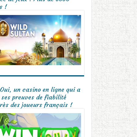
s !
Oui, un casino en ligne qui a
 ses preuves de fiabilité
rès des joueurs français !