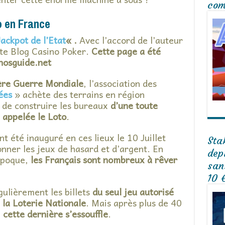
com
o en France
Jackpot de l’Etat
« .
Avec l’accord de l’auteur
site Blog Casino Poker.
Cette page a été
nosguide.net
ère Guerre Mondiale
, l’association des
ées
» achète des terrains en région
n de construire les bureaux
d’une toute
e appelée le Loto
.
ent été inauguré en ces lieux le 10 Juillet
Sta
onner les jeux de hasard et d’argent. En
dep
 époque,
les Français sont nombreux à rêver
san
10 
gulièrement les billets
du seul jeu autorisé
la Loterie Nationale
. Mais après plus de 40
,
cette dernière s’essouffle
.