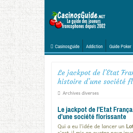
Casinosguide
Addiction
Guide Poker
Le jackpot de l’Etat Fra
histoire d’une société f
Archives diverses
Le jackpot de l’Etat Françai
d’une société florissante
Qui a eu l’idée de lancer un
Lo
s’est-il mis en quatre pour in