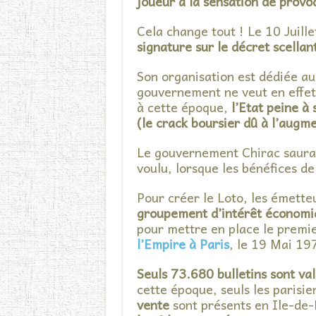
joueur a la sensation de prov
Cela change tout ! Le 10 Juill
signature sur le décret scellan
Son organisation est dédiée au
gouvernement ne veut en effet n
à cette époque,
l’Etat peine à
(le crack boursier dû à l’augme
Le gouvernement Chirac saura
voulu, lorsque les bénéfices de
Pour créer le Loto, les émette
groupement d’intérêt écono
pour mettre en place le premier
l’Empire à Paris
, le 19 Mai 19
Seuls 73.680 bulletins sont va
cette époque, seuls les parisi
vente
sont présents en Ile-de