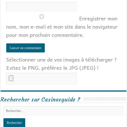
Enregistrer mon
nom, mon e-mail et mon site dans le navigateur
pour mon prochain commentaire.
Sélectionner une de vos images à télécharger ?
Evitez le PNG, préférez le JPG (JPEG) !
Rechercher sur Casinosguide ?