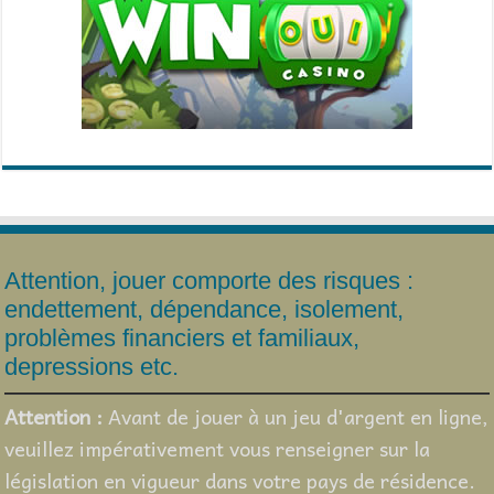
Attention, jouer comporte des risques :
endettement, dépendance, isolement,
problèmes financiers et familiaux,
depressions etc.
Attention :
Avant de jouer à un jeu d'argent en ligne,
veuillez impérativement vous renseigner sur la
législation en vigueur dans votre pays de résidence.