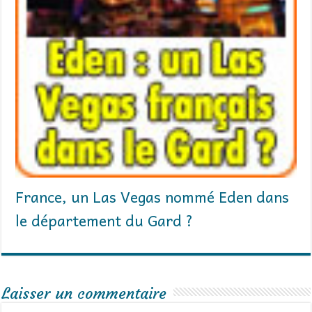
France, un Las Vegas nommé Eden dans
le département du Gard ?
Laisser un commentaire