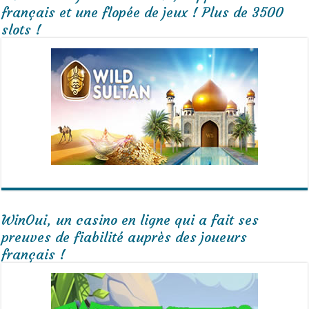
français et une flopée de jeux ! Plus de 3500
slots !
WinOui, un casino en ligne qui a fait ses
preuves de fiabilité auprès des joueurs
français !