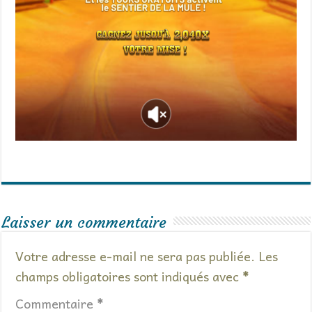
Laisser un commentaire
Votre adresse e-mail ne sera pas publiée.
Les
champs obligatoires sont indiqués avec
*
Commentaire
*