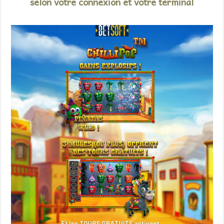
selon votre connexion et votre terminal