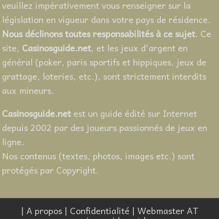
veuillez impérativement vous renseigner sur la
législation en vigueur dans votre pays de résidence.
Nous déclinons toutes responsabilités à ce sujet
. Ce
site,
Casinosguide.net
, et les jeux d'argent en
général (poker, paris sportifs et hippiques, jeux de
grattage, loteries, etc.), sont strictement interdits
aux mineurs.
Casinosguide.net
est un guide édité sur Internet
depuis 2002 par des joueurs passionnés de jeux en
ligne.
Nos contenus (textes, photos, images etc.) sont
protégés par Copyright.
|
A propos
|
Confidentialité
| Webmaster AT