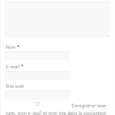
Nom
*
E-mail
*
Site web
Enregistrer mon
nom, mon e-mail et mon site dans le navigateur