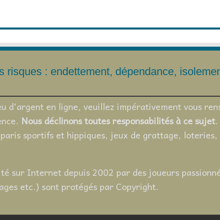
s risques : endettement, dépendance, isolemen
u d'argent en ligne, veuillez impérativement vous rens
ence.
Nous déclinons toutes responsabilités à ce sujet
.
aris sportifs et hippiques, jeux de grattage, loteries, 
té sur Internet depuis 2002 par des joueurs passionné
ages etc.) sont protégés par Copyright.