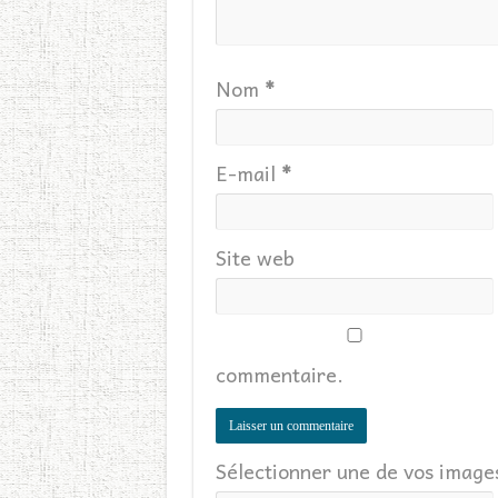
Nom
*
E-mail
*
Site web
commentaire.
Sélectionner une de vos images