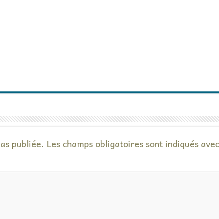
as publiée.
Les champs obligatoires sont indiqués ave