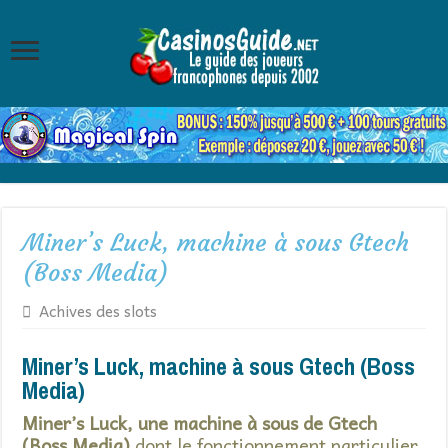
Miner’s Luck, machine à sous Gtech
(Boss Media)
Achives des slots
Miner’s Luck, machine à sous Gtech (Boss
Media)
Miner’s Luck, une machine à sous de Gtech
(Boss Media)
dont le fonctionnement particulier