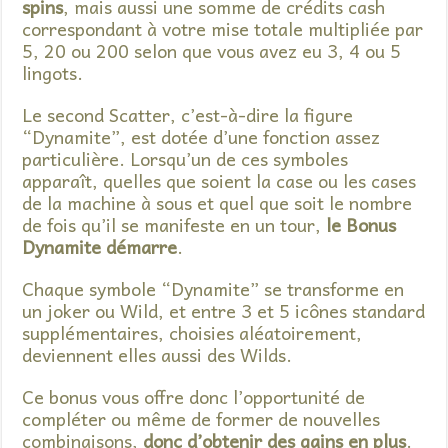
spins
, mais aussi une somme de crédits cash
correspondant à votre mise totale multipliée par
5, 20 ou 200 selon que vous avez eu 3, 4 ou 5
lingots.
Le second Scatter, c’est-à-dire la figure
“Dynamite”, est dotée d’une fonction assez
particulière. Lorsqu’un de ces symboles
apparaît, quelles que soient la case ou les cases
de la machine à sous et quel que soit le nombre
de fois qu’il se manifeste en un tour,
le Bonus
Dynamite démarre
.
Chaque symbole “Dynamite” se transforme en
un joker ou Wild, et entre 3 et 5 icônes standard
supplémentaires, choisies aléatoirement,
deviennent elles aussi des Wilds.
Ce bonus vous offre donc l’opportunité de
compléter ou même de former de nouvelles
combinaisons,
donc d’obtenir des gains en plus
.