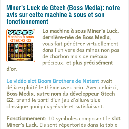
Miner’s Luck de Gtech (Boss Media): notre
avis sur cette machine à sous et son
fonctionnement
La machine à sous Miner’s Luck,
dernière-née de Boss Media
,
vous fait pénétrer virtuellement
dans l’univers des mines non pas
de charbon mais de métaux
précieux,
et plus précisément
d’or
.
Le vidéo slot Boom Brothers de Netent
avait
déjà exploité le thème avec brio. Avec celui-ci,
Boss Media, autre nom du développeur Gtech
G2
, prend le parti d’un jeu d’allure plus
classique quoiqu’agréable et satisfaisant.
Fonctionnement:
10 symboles composent le
slot
Miner’s Luck
. Ils sont répertoriés dans la table