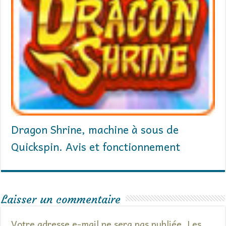
Dragon Shrine, machine à sous de
Quickspin. Avis et fonctionnement
Laisser un commentaire
Votre adresse e-mail ne sera pas publiée.
Les