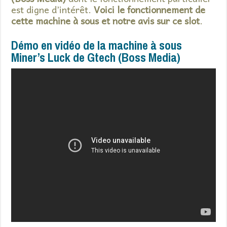
est digne d’intérêt.
Voici le fonctionnement de
cette machine à sous et notre avis sur ce slot
.
Démo en vidéo de la machine à sous
Miner’s Luck de Gtech (Boss Media)