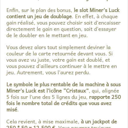
Enfin, sur le plan des bonus,
le slot Miner’s Luck
contient un jeu de doublage
. En effet, à chaque
gain réalisé, vous pouvez choisir soit d’encaisser
directement le gain en question, soit d’essayer
de le doubler en le mettant en jeu.
Vous devez alors tout simplement deviner la
couleur de la carte retournée devant vous. Si
vous avez vu juste, votre gain est doublé, et
vous pouvez d’ailleurs continuer à le mettre en
jeu. Autrement, vous l’aurez perdu.
Le symbole le plus rentable de la machine à sous
Miner’s Luck est l’icône “Cristaux”
, qui, alignée
5 fois sur l’une des 5 lignes du jeu,
rapporte 250
fois le nombre total de crédits que vous avez
misé
.
Cela revient, à mise maximale,
à un jackpot de
250 * 50 = 12.500 €
. Vous pourrez toujours