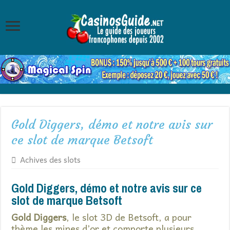
Gold Diggers, démo et notre avis sur
ce slot de marque Betsoft
Achives des slots
Gold Diggers, démo et notre avis sur ce
slot de marque Betsoft
Gold Diggers
, le slot 3D de Betsoft, a pour
thème les mines d’or et comporte plusieurs