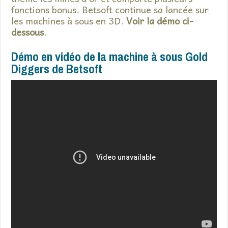
fonctions bonus. Betsoft continue sa lancée sur
les machines à sous en 3D.
Voir la démo ci-
dessous
.
Démo en vidéo de la machine à sous Gold
Diggers de Betsoft