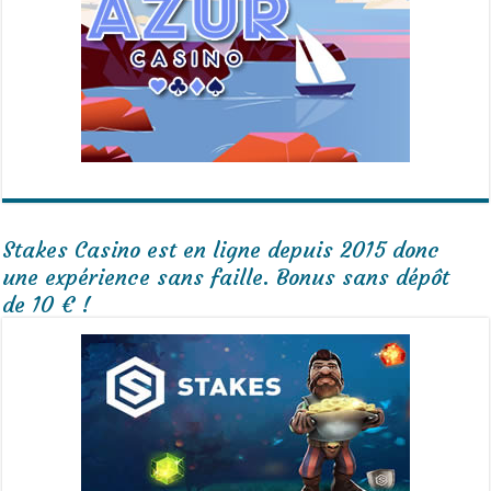
Stakes Casino est en ligne depuis 2015 donc
une expérience sans faille. Bonus sans dépôt
de 10 € !