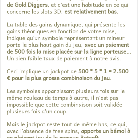
de Gold Diggers
, et c’est une habitude en ce qui
concerne les slots 3D,
est relativement bas
.
La table des gains dynamique, qui présente les
gains théoriques en fonction de votre mise,
indique qu’un symbole représentant un mineur
porte le plus haut gain du jeu,
avec un paiement
de 500 fois la mise placée sur la ligne porteuse…
Un bien faible taux de paiement à notre avis.
Ceci implique un jackpot de
500 * 5 * 1 = 2.500
€ pour la plus grosse combinaison du jeu
.
Les symboles apparaissant plusieurs fois sur le
même rouleau de temps à autre, il n’est pas
impossible que cette combinaison soit validée
plusieurs fois d’un coup.
Mais le jackpot reste tout de même bas, ce qui,
avec l’absence de free spins,
apporte un bémol à
ce plaisant jeu de la marque Betsoft
.