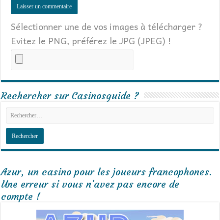
Sélectionner une de vos images à télécharger ?
Evitez le PNG, préférez le JPG (JPEG) !
Rechercher sur Casinosguide ?
Azur, un casino pour les joueurs francophones.
Une erreur si vous n’avez pas encore de
compte !