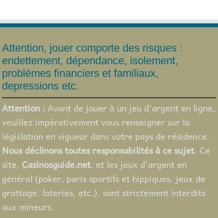
Attention, jouer comporte des risques :
endettement, dépendance, isolement,
problèmes financiers et familiaux,
depressions etc.
Attention :
Avant de jouer à un jeu d'argent en ligne,
veuillez impérativement vous renseigner sur la
législation en vigueur dans votre pays de résidence.
Nous déclinons toutes responsabilités à ce sujet
. Ce
site,
Casinosguide.net
, et les jeux d'argent en
général (poker, paris sportifs et hippiques, jeux de
grattage, loteries, etc.), sont strictement interdits
aux mineurs.