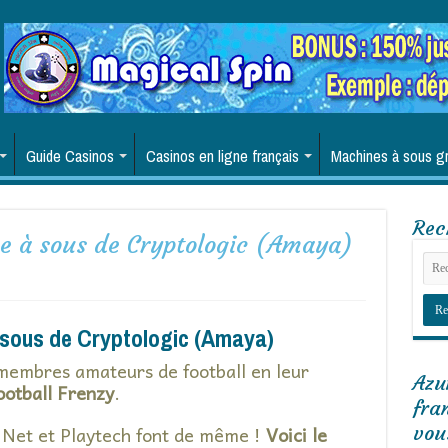
Guide Casinos
Casinos en ligne français
Machines à sous gr
Rec
ne à sous de Cryptologic (Amaya)
 sous de Cryptologic (Amaya)
 membres amateurs de football en leur
Azu
ootball Frenzy
.
fra
n Net et Playtech font de même !
Voici le
vou