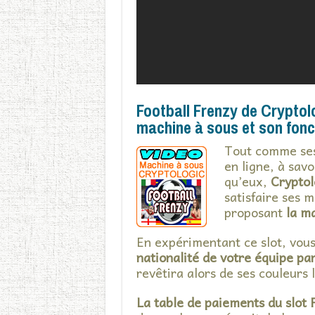
Football Frenzy de Cryptol
machine à sous et son fon
Tout comme ses
en ligne, à sav
qu’eux,
Cryptol
satisfaire ses 
proposant
la m
En expérimentant ce slot, vous
nationalité de votre équipe pa
revêtira alors de ses couleurs 
La table de paiements du slot 