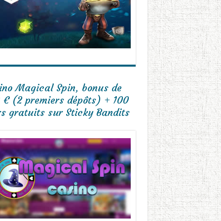
ino Magical Spin, bonus de
 € (2 premiers dépôts) + 100
rs gratuits sur Sticky Bandits