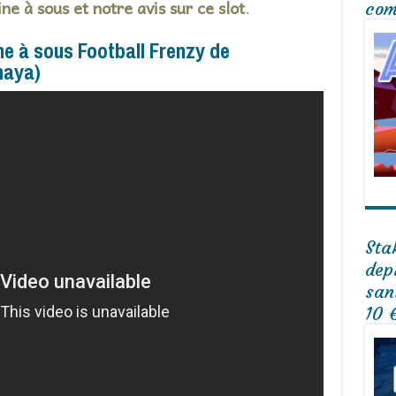
e à sous et notre avis sur ce slot
.
com
e à sous Football Frenzy de
maya)
Sta
dep
san
10 