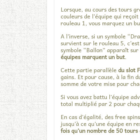
Lorsque, au cours des tours gr
couleurs de l’équipe qui reçoit 
rouleau 1, vous marquez un but 
A l’inverse, si un symbole “Dr
survient sur le rouleau 5, c’es
symbole “Ballon” apparaît sur 
équipes marquent un but
.
Cette partie parallèle
du slot 
gains. Et pour cause, à la fin 
somme de votre mise pour cha
Si vous avez battu l’équipe adv
total multiplié par 2 pour chaq
En cas d’égalité, des free spi
jusqu’à ce qu’une équipe en re
fois qu’un nombre de 50 tours 