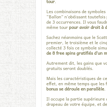
tour
.
Les combinaisons de symboles s
“Ballon” n’obéissant toutefois 
de 3 occurrences. Il vous faud
même tour
pour avoir droit à 
Sachez néanmoins que le Scatte
premier, le troisième et le ci
collecté 3 fois ce symbole si
de 8 free spins gratifiés d’un m
Autrement dit, les gains que v
gratuits seront doublés.
Mais les caractéristiques de ce
effet, en même temps que les f
bonus se déroule en parallèle
.
Il occupe la partie supérieure 
drapeau de votre équipe, et de 