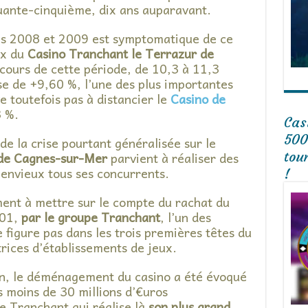
quante-cinquième, dix ans auparavant.
es 2008 et 2009 est symptomatique de ce
ux du
Casino Tranchant le Terrazur de
cours de cette période, de 10,3 à 11,3
sse de +9,60 %, l’une des plus importantes
e toutefois pas à distancier le
Casino de
3 %.
Cas
500
 de la crise pourtant généralisée sur le
tou
 de Cagnes-sur-Mer
parvient à réaliser des
 envieux tous ses concurrents.
!
ment à mettre sur le compte du rachat du
001,
par le groupe Tranchant
, l’un des
e figure pas dans les trois premières têtes du
rices d’établissements de jeux.
ion, le déménagement du casino a été évoqué
s moins de 30 millions d’€uros
e Tranchant qui réalise là
son plus grand