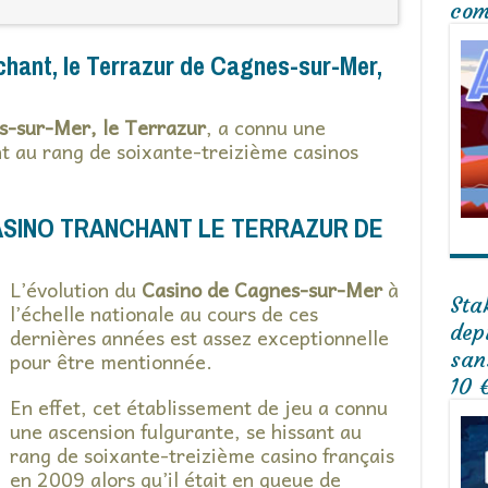
com
chant, le Terrazur de Cagnes-sur-Mer,
s-sur-Mer, le Terrazur
, a connu une
nt au rang de soixante-treizième casinos
ASINO TRANCHANT LE TERRAZUR DE
L’évolution du
Casino de Cagnes-sur-Mer
à
Sta
l’échelle nationale au cours de ces
dep
dernières années est assez exceptionnelle
pour être mentionnée.
san
10 
En effet, cet établissement de jeu a connu
une ascension fulgurante, se hissant au
rang de soixante-treizième casino français
en 2009 alors qu’il était en queue de