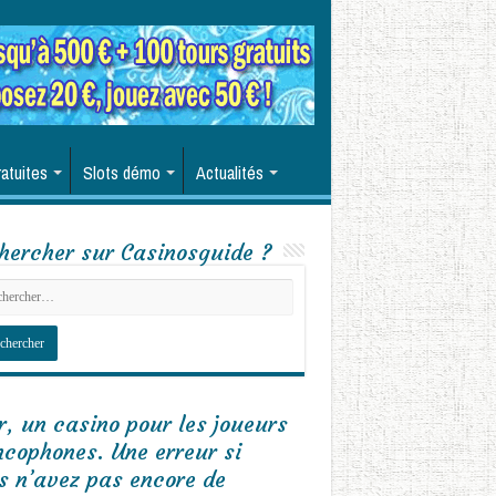
atuites
Slots démo
Actualités
hercher sur Casinosguide ?
r, un casino pour les joueurs
ncophones. Une erreur si
s n’avez pas encore de