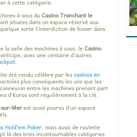
ner à cette catégorie.
hines à sous du
Casino Tranchant le
ont situées dans un espace réservé aux
quelque sorte l’interdiction de fumer dans
e la salle des machines à sous, le
Casino
articipe, avec une centaine d’autres
ackpot
.
vite été rendu célèbre par les
casinos en
ctoles plus conséquents les uns que les
 connexion entre les machines prenant part
ns d’€uros sont régulièrement à la clé.
-sur-Mer
est aussi pourvu d’un espace
els.
s Hold’em Poker
, mais aussi de roulette
agit là des trois incontournables catégories