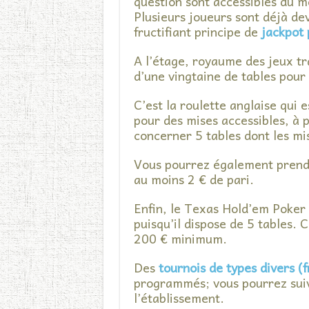
question sont accessibles du m
Plusieurs joueurs sont déjà de
fructifiant principe de
jackpot 
A l’étage, royaume des jeux tr
d’une vingtaine de tables pour
C’est la roulette anglaise qui e
pour des mises accessibles, à p
concerner 5 tables dont les m
Vous pourrez également prendr
au moins 2 € de pari.
Enfin, le Texas Hold’em Poker 
puisqu’il dispose de 5 tables. 
200 € minimum.
Des
tournois de types divers (
programmés; vous pourrez suivr
l’établissement.