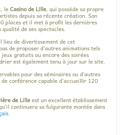
t, le
Casino de Lille
, qui possède sa propre
rtistes depuis sa récente création. Son
 places et il met à profit les dernières
 qualité de ses spectacles.
l lieu de divertissement de cet
pas de proposer d’autres animations tels
jeux gratuits ou encore des soirées
rier est également tenu à jour sur le site.
ervables pour des séminaires ou d’autres
 de conférence capable d’accueillir 120
ière de Lille
est un excellent établissement
qu’il continuera sa fulgurante montée dans
çais
.