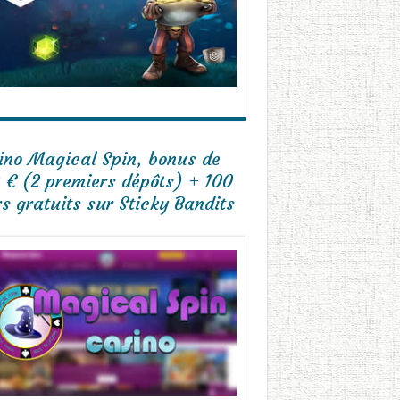
ino Magical Spin, bonus de
 € (2 premiers dépôts) + 100
rs gratuits sur Sticky Bandits