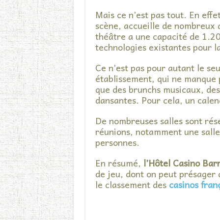
Mais ce n’est pas tout. En effe
scène, accueille de nombreux a
théâtre a une capacité de 1.200
technologies existantes pour la
Ce n’est pas pour autant le seu
établissement, qui ne manque 
que des brunchs musicaux, des 
dansantes. Pour cela, un calend
De nombreuses salles sont rés
réunions, notamment une salle
personnes.
En résumé,
l’Hôtel Casino Barr
de jeu, dont on peut présager 
le classement des
casinos fran