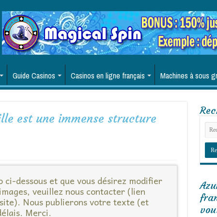
Guide Casinos
Casinos en ligne français
Machines à sous gr
Rec
ille est une immense structure
o ci-dessous et que vous désirez modifier
Azu
 images, veuillez nous contacter (lien
fra
site). Nous publierons votre texte (et
vou
délais. Merci.