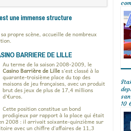
com
e est une immense structure
e sa propre scène, accueille de nombreux
tion.
SINO BARRIERE DE LILLE
Au terme de la saison 2008-2009, le
Casino Barrière de Lille
s’est classé à la
quarante-troisième place du top des
Sta
maisons de jeu françaises, avec un produit
dep
brut des jeux de plus de 17,4 millions
d’€uros.
san
10 
Cette position constitue un bond
prodigieux par rapport à la place qui était
en 2008 : il arrivait soixante-quinzième sur
toire avec un chiffre d’affaires de 11,3