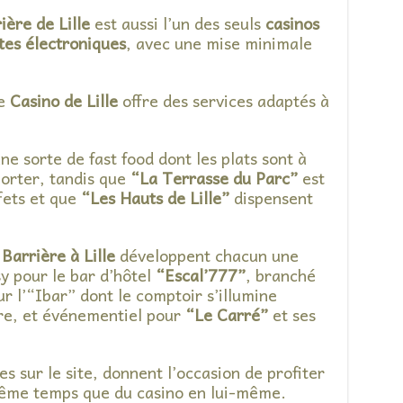
ière de Lille
est aussi l’un des seuls
casinos
tes électroniques
, avec une mise minimale
le
Casino de Lille
offre des services adaptés à
ne sorte de fast food dont les plats sont à
orter, tandis que
“La Terrasse du Parc”
est
fets et que
“Les Hauts de Lille”
dispensent
Barrière à Lille
développent chacun une
y pour le bar d’hôtel
“Escal’777”
, branché
our l’“Ibar” dont le comptoir s’illumine
rre, et événementiel pour
“Le Carré”
et ses
s sur le site, donnent l’occasion de profiter
même temps que du casino en lui-même.