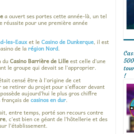
le
a ouvert ses portes cette année-là, un tel
le réussite pour une première année
d-les-Eaux
et le
Casino de Dunkerque
, il est
casino de la
région Nord
.
Cas
on du
Casino Barrière de Lille
est celle d’une
500
t le groupe qui devait se l’approprier.
tou
!
tait censé être à l’origine de cet
r se retirer du projet pour s’effacer devant
 possède aujourd’hui le plus gros chiffre
s français de
casinos en dur
.
it, entre temps, porté son recours contre
re
, c’est bien ce géant de l’hôtellerie et des
sur l’établissement.