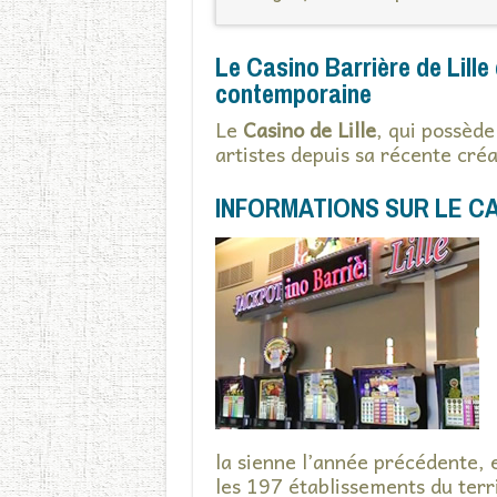
Le Casino Barrière de Lill
contemporaine
Le
Casino de Lille
, qui possèd
artistes depuis sa récente créa
INFORMATIONS SUR LE CA
la sienne l’année précédente, 
les 197 établissements du terri