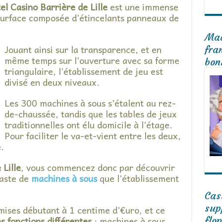
tel Casino Barrière de Lille
est une immense
surface composée d’étincelants panneaux de
Mad
Jouant ainsi sur la transparence, et en
fra
même temps sur l’ouverture avec sa forme
bon
triangulaire, l’établissement de jeu est
divisé en deux niveaux.
Les 300 machines à sous s’étalent au rez-
de-chaussée, tandis que les tables de jeux
traditionnelles ont élu domicile à l’étage.
Pour faciliter le va-et-vient entre les deux,
.
 Lille
, vous commencez donc par découvrir
vaste de
machines à sous
que l’établissement
Cas
sup
ises débutant à 1 centime d’€uro, et ce
s fonctions différentes
: machines à sous
flo