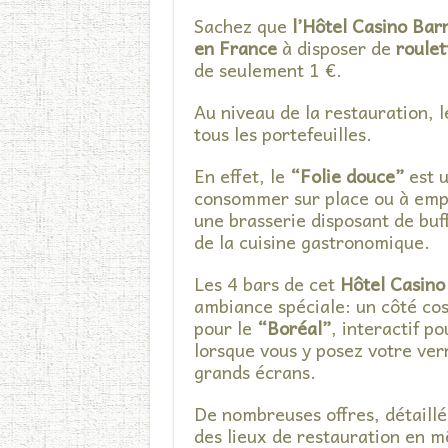
Sachez que
l’Hôtel Casino Barr
en France
à disposer de
roulet
de seulement 1 €.
Au niveau de la restauration, 
tous les portefeuilles.
En effet, le
“Folie douce”
est u
consommer sur place ou à emp
une brasserie disposant de buf
de la cuisine gastronomique.
Les 4 bars de cet
Hôtel Casino 
ambiance spéciale: un côté cos
pour le
“Boréal”
, interactif p
lorsque vous y posez votre ve
grands écrans.
De nombreuses offres, détaillée
des lieux de restauration en 