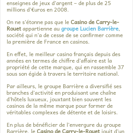
enseignes de jeux d’argent – de plus de 25
millions d’€uros en 2008.
On ne s’étonne pas que le
Casino de Carry-le-
Rouet
appartienne au
groupe Lucien Barrière
,
société qui n’a de cesse de se confirmer comme
la première de France en casinos.
En effet, le meilleur casino français depuis des
années en termes de chiffre d’affaire est la
propriété de cette marque, qui en rassemble 37
sous son égide à travers le territoire national.
Par ailleurs, le groupe Barrière a diversifié ses
branches d’activité en produisant une chaîne
d’hôtels luxueux, jouxtant bien souvent les
casinos de la même marque pour former de
véritables complexes de détente et de loisirs.
En plus de bénéficier de l’envergure du groupe
Barrière, le
Casino de Carry-le-Rouet
jouit d’un