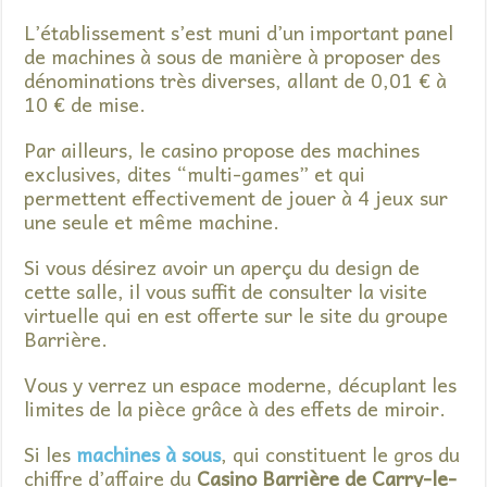
L’établissement s’est muni d’un important panel
de machines à sous de manière à proposer des
dénominations très diverses, allant de 0,01 € à
10 € de mise.
Par ailleurs, le casino propose des machines
exclusives, dites “multi-games” et qui
permettent effectivement de jouer à 4 jeux sur
une seule et même machine.
Si vous désirez avoir un aperçu du design de
cette salle, il vous suffit de consulter la visite
virtuelle qui en est offerte sur le site du groupe
Barrière.
Vous y verrez un espace moderne, décuplant les
limites de la pièce grâce à des effets de miroir.
Si les
machines à sous
, qui constituent le gros du
chiffre d’affaire du
Casino Barrière de Carry-le-