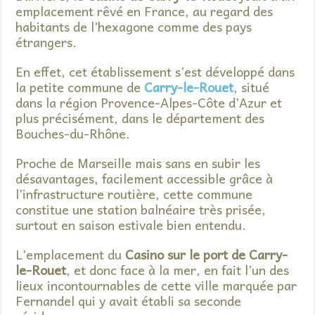
emplacement rêvé en France, au regard des
habitants de l’hexagone comme des pays
étrangers.
En effet, cet établissement s’est développé dans
la petite commune de
Carry-le-Rouet
, situé
dans la région Provence-Alpes-Côte d’Azur et
plus précisément, dans le département des
Bouches-du-Rhône.
Proche de Marseille mais sans en subir les
désavantages, facilement accessible grâce à
l’infrastructure routière, cette commune
constitue une station balnéaire très prisée,
surtout en saison estivale bien entendu.
L’emplacement du
Casino sur le port de Carry-
le-Rouet
, et donc face à la mer, en fait l’un des
lieux incontournables de cette ville marquée par
Fernandel qui y avait établi sa seconde