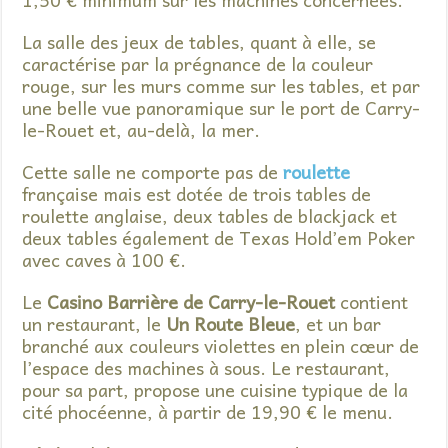
La salle des jeux de tables, quant à elle, se
caractérise par la prégnance de la couleur
rouge, sur les murs comme sur les tables, et par
une belle vue panoramique sur le port de Carry-
le-Rouet et, au-delà, la mer.
Cette salle ne comporte pas de
roulette
française mais est dotée de trois tables de
roulette anglaise, deux tables de blackjack et
deux tables également de Texas Hold’em Poker
avec caves à 100 €.
Le
Casino Barrière de Carry-le-Rouet
contient
un restaurant, le
Un Route Bleue
, et un bar
branché aux couleurs violettes en plein cœur de
l’espace des machines à sous. Le restaurant,
pour sa part, propose une cuisine typique de la
cité phocéenne, à partir de 19,90 € le menu.