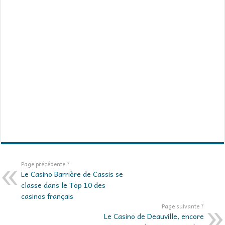
Page précédente ?
Le Casino Barrière de Cassis se
classe dans le Top 10 des
casinos français
Page suivante ?
Le Casino de Deauville, encore