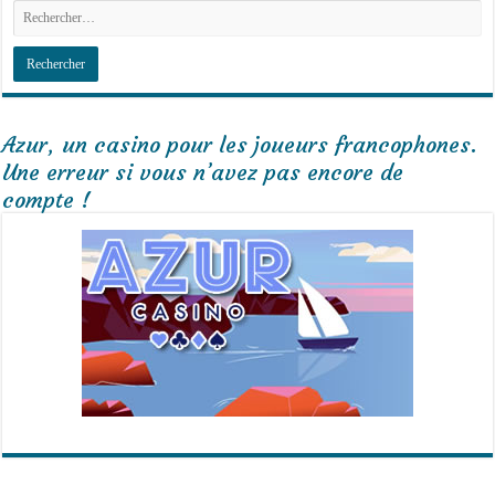
Azur, un casino pour les joueurs francophones.
Une erreur si vous n’avez pas encore de
compte !