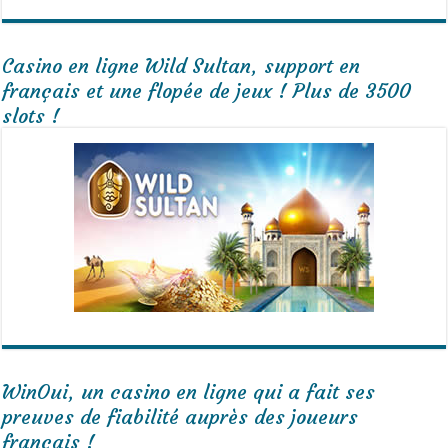
Casino en ligne Wild Sultan, support en
français et une flopée de jeux ! Plus de 3500
slots !
WinOui, un casino en ligne qui a fait ses
preuves de fiabilité auprès des joueurs
français !