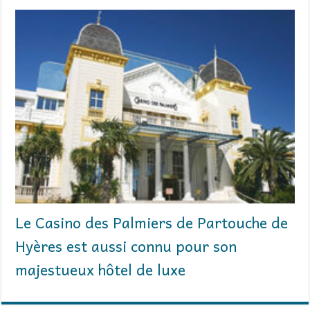
Le Casino des Palmiers de Partouche de
Hyères est aussi connu pour son
majestueux hôtel de luxe